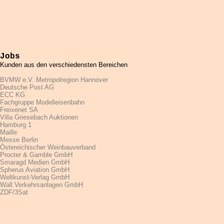
Jobs
Kunden aus den verschiedensten Bereichen
BVMW e.V. Metropolregion Hannover
Deutsche Post AG
ECC KG
Fachgruppe Modelleisenbahn
Freixenet SA
Villa Griesebach Auktionen
Hamburg 1
Maille
Messe Berlin
Östereichischer Weinbauverband
Procter & Gamble GmbH
Smaragd Medien GmbH
Spherus Aviation GmbH
Weltkunst-Verlag GmbH
Wall Verkehrsanlagen GmbH
ZDF/3Sat